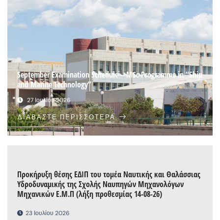
September Examination Schedule – MSc Programme in “Ship
and Marine Technology”
27 Ιουλίου 2026
ΔΙΑΒΆΣΤΕ ΠΕΡΙΣΣΌΤΕΡΑ
Προκήρυξη θέσης ΕΔΙΠ του τομέα Ναυτικής και Θαλάσσιας
Υδροδυναμικής της Σχολής Ναυπηγών Μηχανολόγων
Μηχανικών Ε.Μ.Π (λήξη προθεσμίας 14-08-26)
23 Ιουλίου 2026