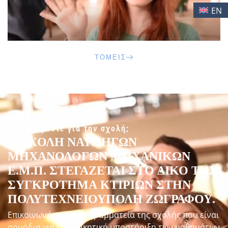
EN
ΤΟΜΕΊΣ
Ενδιαφέρεστε για την σχολή;
Η ΣΧΟΛΉ ΝΑΥΠΗΓΏΝ
ΜΗΧΑΝΟΛΌΓΩΝ ΜΗΧΑΝΙΚΏΝ
Ε.Μ.Π. ΣΤΕΓΆΖΕΤΑΙ ΣΤΟ ΔΙΚΌ ΤΗΣ
ΣΥΓΚΡΌΤΗΜΑ ΚΤΙΡΊΩΝ ΣΤΗΝ
ΠΟΛΥΤΕΧΝΕΙΟΎΠΟΛΗ ΖΩΓΡΆΦΟΥ.
Επικοινωνήστε με τη γραμματεία της σχολής που είναι
αρμόδια για τη διοικητική υποστήριξη των μαθημάτων